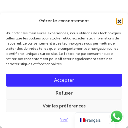
Contactez-nous à l'adresse suivante
Gérer le consentement
Danser la salsa à Cuba
Pour offrir les meilleures expériences, nous utilisons des technologies
telles que les cookies pour stocker et/ou accéder aux informations de
l'appareil. Le consentement à ces technologies nous permettra de
traiter des données telles que le comportement de navigation ou les
identifiants uniques sur ce site. Le fait de ne pas consentir ou de
retirer son consentement peut affecter négativement certaines
caractéristiques et fonctionnalités.
WhatsApp
+34 630 659 325
Accepter
Italiano
Refuser
Courrier électronique
English (UK)
da
*************
@
***
il.com
Voir les préférences
Español
{titre}
Français
Suivez-nous sur