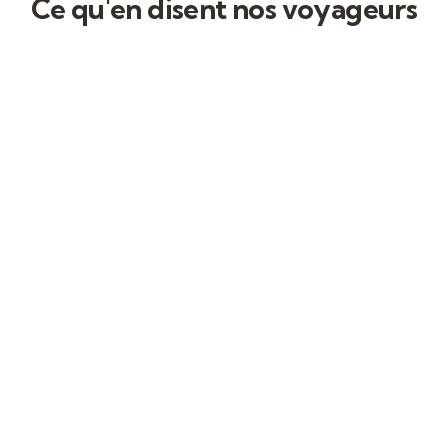
Ce qu'en disent nos voyageurs
J'ai eu le plaisir
Le voyage dansé
de participer à
est une
un voyage avec
expérience de
Silvia comme
voyage
coordinatrice.
différente. Il
C'était une fille
combine la
super attentive,
danse, la
amusante et
découverte de