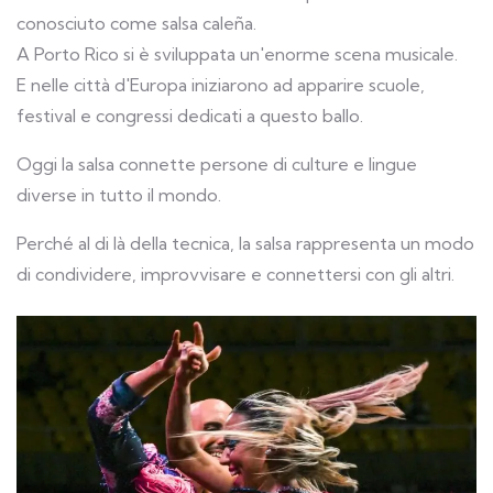
conosciuto come salsa caleña.
A Porto Rico si è sviluppata un'enorme scena musicale.
E nelle città d'Europa iniziarono ad apparire scuole,
festival e congressi dedicati a questo ballo.
Oggi la salsa connette persone di culture e lingue
diverse in tutto il mondo.
Perché al di là della tecnica, la salsa rappresenta un modo
di condividere, improvvisare e connettersi con gli altri.