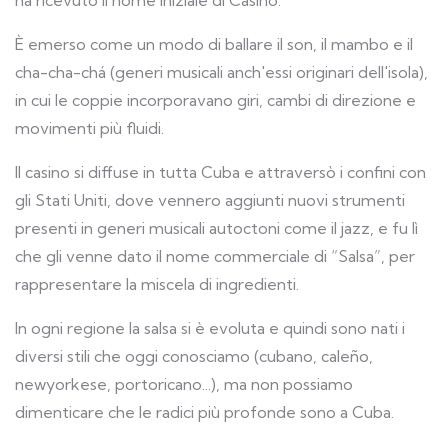
ha ricevuto il nome iniziale di Casino.
È emerso come un modo di ballare il son, il mambo e il
cha-cha-chá (generi musicali anch'essi originari dell'isola),
in cui le coppie incorporavano giri, cambi di direzione e
movimenti più fluidi.
Il casino si diffuse in tutta Cuba e attraversò i confini con
gli Stati Uniti, dove vennero aggiunti nuovi strumenti
presenti in generi musicali autoctoni come il jazz, e fu lì
che gli venne dato il nome commerciale di “Salsa”, per
rappresentare la miscela di ingredienti.
In ogni regione la salsa si è evoluta e quindi sono nati i
diversi stili che oggi conosciamo (cubano, caleño,
newyorkese, portoricano...), ma non possiamo
dimenticare che le radici più profonde sono a Cuba.